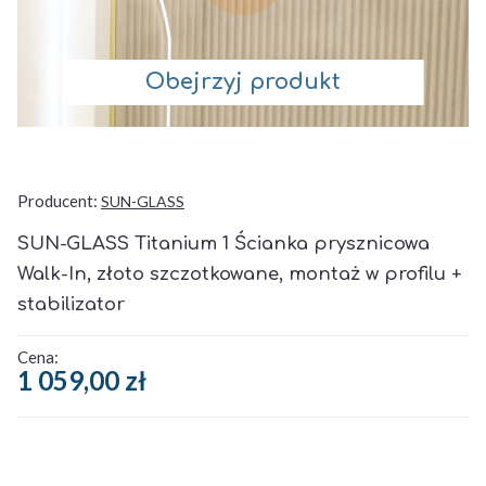
Obejrzyj produkt
SUN-GLASS
SUN-GLASS Titanium 1 Ścianka prysznicowa
Walk-In, złoto szczotkowane, montaż w profilu +
stabilizator
1 059,00 zł
Cena
Wybierz wariant produktu: