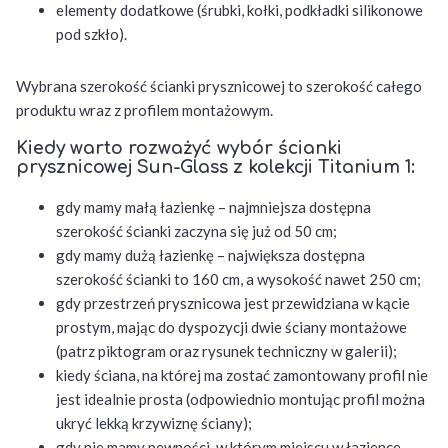
elementy dodatkowe (śrubki, kołki, podkładki silikonowe
pod szkło).
Wybrana szerokość ścianki prysznicowej to szerokość całego
produktu wraz z profilem montażowym.
Kiedy warto rozważyć wybór ścianki
prysznicowej Sun-Glass z kolekcji Titanium 1:
gdy mamy małą łazienkę – najmniejsza dostępna
szerokość ścianki zaczyna się już od 50 cm;
gdy mamy dużą łazienkę – największa dostępna
szerokość ścianki to 160 cm, a wysokość nawet 250 cm;
gdy przestrzeń prysznicowa jest przewidziana w kącie
prostym, mając do dyspozycji dwie ściany montażowe
(patrz piktogram oraz rysunek techniczny w galerii);
kiedy ściana, na której ma zostać zamontowany profil nie
jest idealnie prosta (odpowiednio montując profil można
ukryć lekką krzywiznę ściany);
gdy nie mamy pewności, w którym miejscu w łazience