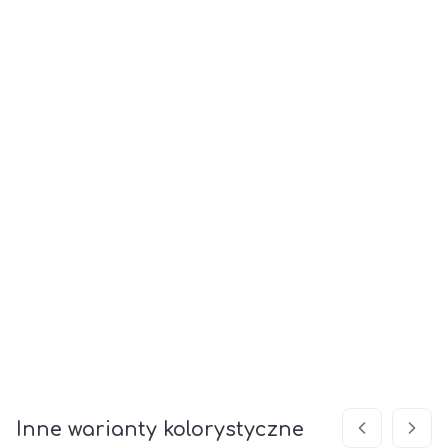
Timeless
Antisol Brąz
Float Timeless
antykorozyjne
*
Szerokość [cm]
50
60
70
80
90
100
110
120
130
140
150
160
*
Wysokość [cm]
150
160
170
180
190
200
210
220
230
240
250
Inne warianty kolorystyczne