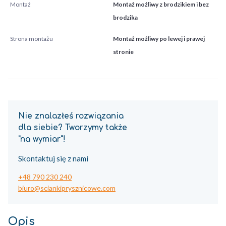
Montaż
Montaż możliwy z brodzikiem i bez
brodzika
Strona montażu
Montaż możliwy po lewej i prawej
stronie
Nie znalazłeś rozwiązania
dla siebie? Tworzymy także
"na wymiar"!
Skontaktuj się z nami
+48 790 230 240
biuro@sciankiprysznicowe.com
Opis