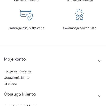
Dobra jakość, niska cena
Gwarancja nawet 5 lat
Linki w stopce
Moje konto
Twoje zamówienia
Ustawienia konta
Ulubione
Obsługa klienta