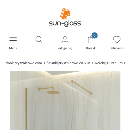
Produkty w koszyku: 0
Otwórz wyszukiwarkę
Menu
Zaloguj się
Koszyk
Ulubione
sciankiprysznicowe.com
Ścianki prysznicowe Walk-In
Kolekcja Titanium 1